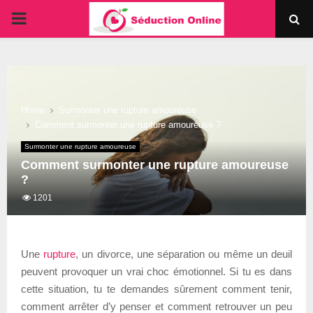
PRIMARY
MENU
Home
Surmonter une rupture amoureuse
Comment surmonter une rupture amoureuse ?
Surmonter une rupture amoureuse
Comment surmonter une rupture amoureuse
?
1201
Une
rupture
, un divorce, une séparation ou même un deuil
peuvent provoquer un vrai choc émotionnel. Si tu es dans
cette situation, tu te demandes sûrement comment tenir,
comment arrêter d’y penser et comment retrouver un peu