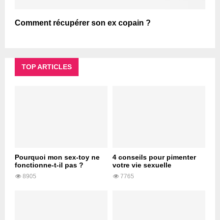
Comment récupérer son ex copain ?
TOP ARTICLES
Pourquoi mon sex-toy ne
4 conseils pour pimenter
fonctionne-t-il pas ?
votre vie sexuelle
8905
7765