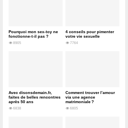
Pourquoi mon sex-toy ne
4 conseils pour pimenter
fonctionne-t-il pas ?
votre vie sexuelle
8905
7764
Avec disonsdemain.fr,
Comment trouver l’amour
faites de belles rencontres
via une agence
après 50 ans
matrimoniale ?
6838
6805