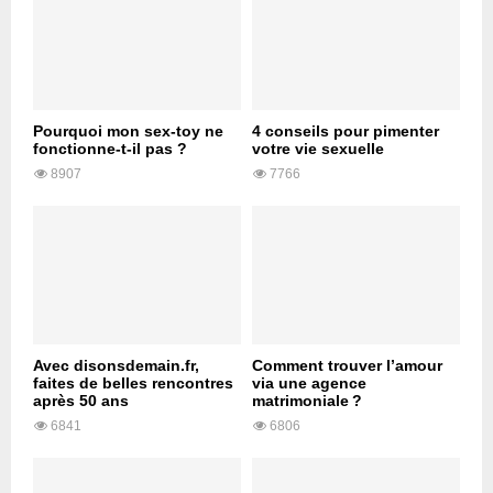
Pourquoi mon sex-toy ne
4 conseils pour pimenter
fonctionne-t-il pas ?
votre vie sexuelle
8907
7766
Avec disonsdemain.fr,
Comment trouver l’amour
faites de belles rencontres
via une agence
après 50 ans
matrimoniale ?
6841
6806