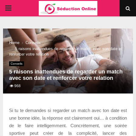
PRIMARY
MENU
Home
Conseils
5 raisons inattendues de regarder un match avec son date et
renforcer votre relation
Conseils
5 raisons inattendues de regarder un match
avec son date et renforcer votre relation
968
Si tu te demandes si regarder un match avec ton date est
une bonne idée, la réponse est clairement oui… à condition
de le faire intelligemment. Concrètement, une soirée
sportive peut créer de la complicité, lancer des