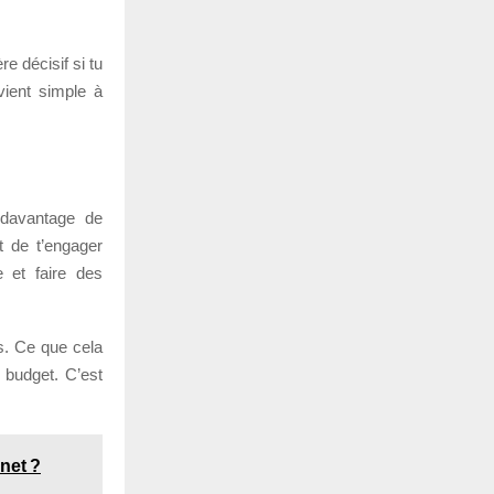
e décisif si tu
vient simple à
 davantage de
t de t’engager
e et faire des
s. Ce que cela
 budget. C’est
net ?