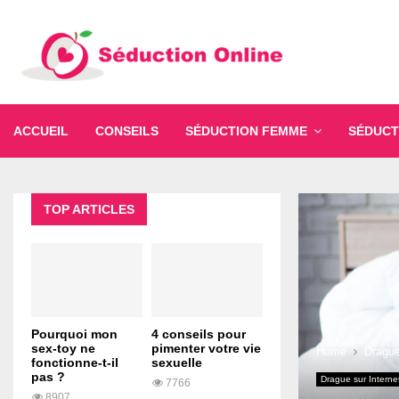
ACCUEIL
CONSEILS
SÉDUCTION FEMME
SÉDUCT
TOP ARTICLES
Pourquoi mon
4 conseils pour
sex-toy ne
pimenter votre vie
Home
Drague
fonctionne-t-il
sexuelle
pas ?
Drague sur Interne
7766
8907