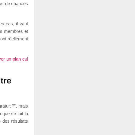
u as de chances
es cas, il vaut
 des membres et
sont réellement
ver un plan cul
tre
ratuit ?”, mais
 que se fait la
 des résultats