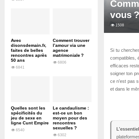
Commen
vous 
1508
Avec
Comment trouver
disonsdemain.fr,
l’amour via une
Si tu cherche
faites de belles
agence
rencontres après
matrimoniale ?
compatibles, é
50 ans
6806
efficaces rest
6841
soigner ton pr
ce n’est pas s
et dans le mêm
Quelles sont les
Le candaulisme :
spécificités du
est-ce un bon
jeu de sexe en
moyen pour des
ligne Cunt Empire
rencontres
sexuelles ?
L’essentiel
6540
6302
plateformes,