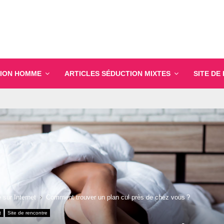
ION HOMME
ARTICLES SÉDUCTION MIXTES
SITE DE
 sur Internet
Comment trouver un plan cul près de chez vous ?
t
Site de rencontre