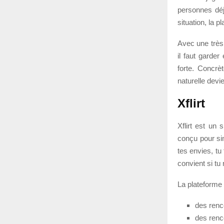
personnes déj
situation, la 
Avec une très l
il faut garder
forte. Concrè
naturelle devi
Xflirt
Xflirt est un 
conçu pour sim
tes envies, tu 
convient si tu
La plateforme
des renc
des renco