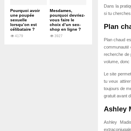
Dans la pratiq
Pourquoi avoir
Mesdames,
si tu cherches
une poupée
pourquoi devriez-
sexuelle
vous faire le
lorsqu’on est
choix d’un sex-
Plan ch
célibataire ?
shop en ligne ?
4179
3927
Plan chaud est
communauté e
recherche de p
volume, donc 
Le site permet
tu veux attire
toujours de mei
gratuit avant 
Ashley 
Ashley Madis
extraconjuga