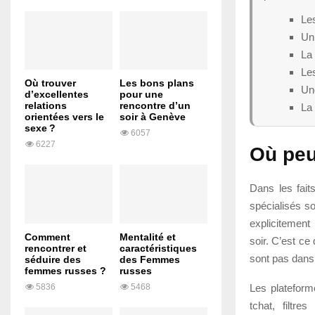
Les
Un
La 
Les
Où trouver
Les bons plans
Une
d’excellentes
pour une
relations
rencontre d’un
La 
orientées vers le
soir à Genève
sexe ?
6057
6227
Où peu
Dans les fait
spécialisés so
explicitemen
Comment
Mentalité et
soir. C’est ce
rencontrer et
caractéristiques
sont pas dans
séduire des
des Femmes
femmes russes ?
russes
Les plateform
5836
5468
tchat, filtr