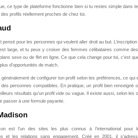
ue, ce type de plateforme fonctionne bien si tu restes simple dans 
 des profils réellement proches de chez toi.
aud
 pensé pour les personnes qui veulent aller droit au but. L’inscription e
st large, et tu peux y croiser des femmes célibataires comme de
lans sexe ou de flirt en ligne. Ce que cela change pour toi, c’est qu
plus d’opportunités de match.
 généralement de configurer ton profil selon tes préférences, ce qui e
r des personnes compatibles. En pratique, un profil bien renseigné 
lleurs résultats qu’un profil vide ou vague. Il existe aussi, selon les 
de passer à une formule payante.
Madison
on est l’un des sites les plus connus à l’international pour l
les et les relations sans engagement. Créé en 2001, il s’adress