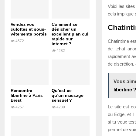
Voici les site
cela implique 
Vendez vos
Comment se
Chatint
culottes et sous-
dénicher un
vêtements portés
excellent plan cul
rapide sur
Chatintime est
4572
internet ?
de tchat ano
4282
rapidement a
de discrétion,
Vous aime
libertine 
Rencontre
Qu’est-ce
libertine à Paris
qu’un massage
Brest
sensuel ?
Le site est c
4257
4239
ou Edge, et i
si tu veux tes
permet de voir