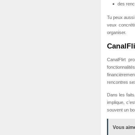
des renc
Tu peux aussi 
veux concréti
organiser.
CanalFli
CanalFlirt p
fonctionnalit
financièremen
rencontres se
Dans les fait
implique, c’e
souvent un bon
Vous aime