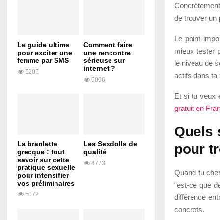
Concrètement, 
de trouver un 
Le point impor
Le guide ultime
Comment faire
mieux tester p
pour exciter une
une rencontre
femme par SMS
sérieuse sur
le niveau de s
internet ?
5205
actifs dans ta
5096
Et si tu veux 
gratuit en Fra
Quels 
La branlette
Les Sexdolls de
pour t
grecque : tout
qualité
savoir sur cette
4773
pratique sexuelle
Quand tu cherc
pour intensifier
vos préliminaires
“est-ce que de
5072
différence en
concrets.