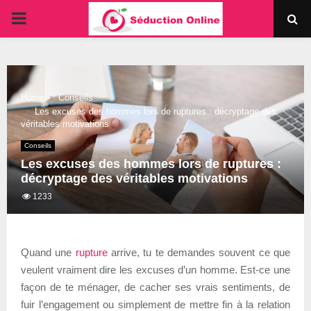
PRIMARY
MENU
Home
Conseils
Les excuses des hommes lors de ruptures : décryptage des
véritables motivations
Conseils
Les excuses des hommes lors de ruptures :
décryptage des véritables motivations
1233
Quand une
rupture
arrive, tu te demandes souvent ce que
veulent vraiment dire les excuses d’un homme. Est-ce une
façon de te ménager, de cacher ses vrais sentiments, de
fuir l’engagement ou simplement de mettre fin à la relation