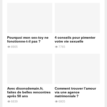
Pourquoi mon sex-toy ne
4 conseils pour pimenter
fonctionne-t-il pas ?
votre vie sexuelle
8905
7765
Avec disonsdemain.fr,
Comment trouver l’amour
faites de belles rencontres
via une agence
après 50 ans
matrimoniale ?
6839
6805