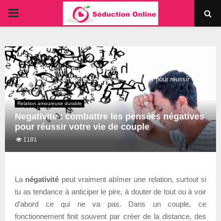
PRIMARY
MENU
Home
Relation amoureuse durable
Negativité : combattre les pensées négatives pour réussir votre
vie de couple
Relation amoureuse durable
Negativité : combattre les pensées négatives
pour réussir votre vie de couple
1181
La
négativité
peut vraiment abîmer une relation, surtout si
tu as tendance à anticiper le pire, à douter de tout ou à voir
d’abord ce qui ne va pas. Dans un couple, ce
fonctionnement finit souvent par créer de la distance, des