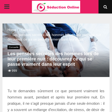
PRIMARY
MENU
Home
Conseils
Les pensées secrètes des hommes lors de leur première nuit :
découvrez ce qui se passe vraiment dans leur esprit
Conseils
Les pensées secrètes des hommes lors de
leur première nuit : découvrez ce qui se
passe vraiment dans leur esprit
999
Tu te demandes sûrement ce que pensent vraiment les
hommes avant, pendant et après leur première nuit. En
pratique, il ne s’agit presque jamais d’une seule émotion : il
y a souvent un mélange d’excitation, de stress, de désir de