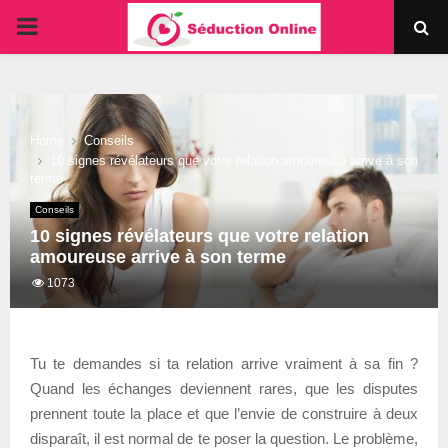
PRIMARY
MENU
Home
Conseils
10 signes révélateurs que votre relation amoureuse arrive à son
terme
Conseils
10 signes révélateurs que votre relation
amoureuse arrive à son terme
1073
Tu te demandes si ta relation arrive vraiment à sa fin ?
Quand les échanges deviennent rares, que les disputes
prennent toute la place et que l’envie de construire à deux
disparaît, il est normal de te poser la question. Le problème,