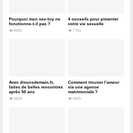
Pourquoi mon sex-toy ne
4 conseils pour pimenter
fonctionne-t-il pas ?
votre vie sexuelle
8905
7765
Avec disonsdemain.fr,
Comment trouver l’amour
faites de belles rencontres
via une agence
après 50 ans
matrimoniale ?
6839
6805