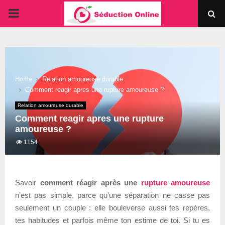
PRIMARY
MENU
Home
Relation amoureuse durable
Comment reagir apres une rupture amoureuse ?
Relation amoureuse durable
Comment reagir apres une rupture
amoureuse ?
1154
Savoir
comment réagir après une
rupture amoureuse
n’est pas simple, parce qu’une séparation ne casse pas
seulement un couple : elle bouleverse aussi tes repères,
tes habitudes et parfois même ton estime de toi. Si tu es