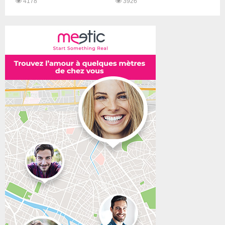
4178
3926