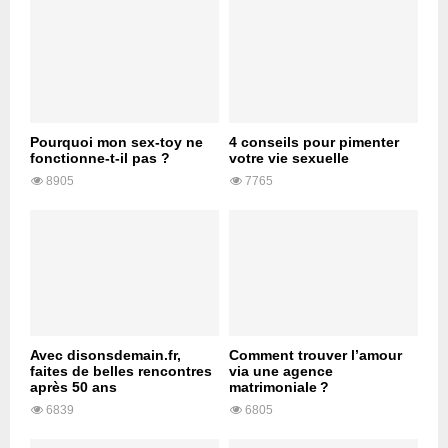
Pourquoi mon sex-toy ne
4 conseils pour pimenter
fonctionne-t-il pas ?
votre vie sexuelle
8905
7765
Avec disonsdemain.fr,
Comment trouver l’amour
faites de belles rencontres
via une agence
après 50 ans
matrimoniale ?
6839
6805