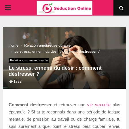
PRIMARY
MENU
Home
Relation amoureuse durable
Le stress, ennemi du désir : comment déstresser ?
Relation amoureuse durable
Le stress, ennemi du désir : comment
déstresser ?
1282
Comment déstresser
et retrouver une
vie sexuelle
plus
épanouie ? Si tu te reconnais dans une période de fatigue
mentale, de pression au travail ou de charge familiale, tu
sais sûrement à quel point le stress peut couper l’envie.