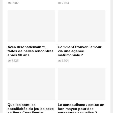
8902
7763
Avec disonsdemain.fr,
Comment trouver l’amour
faites de belles rencontres
via une agence
après 50 ans
matrimoniale ?
6835
6804
Quelles sont les
Le candaulisme : est-ce un
spécificités du jeu de sexe
bon moyen pour des
en ligne Cunt Empire
rencontres sexuelles ?