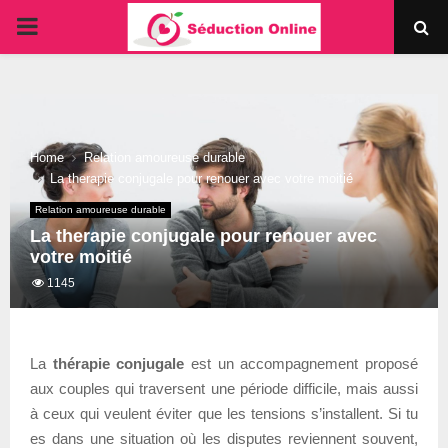
PRIMARY
MENU
Home
Relation amoureuse durable
La therapie conjugale pour renouer avec votre moitié
Relation amoureuse durable
La therapie conjugale pour renouer avec
votre moitié
1145
La
thérapie conjugale
est un accompagnement proposé
aux couples qui traversent une période difficile, mais aussi
à ceux qui veulent éviter que les tensions s’installent. Si tu
es dans une situation où les disputes reviennent souvent,