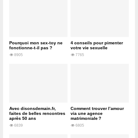
Pourquoi mon sex-toy ne
4 conseils pour pimenter
fonctionne-t-il pas ?
votre vie sexuelle
8905
7765
Avec disonsdemain.fr,
Comment trouver l’amour
faites de belles rencontres
via une agence
après 50 ans
matrimoniale ?
6839
6805