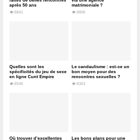
faites de belles rencontres
via une agence
après 50 ans
matrimoniale ?
6841
6806
Quelles sont les
Le candaulisme : est-ce un
spécificités du jeu de sexe
bon moyen pour des
en ligne Cunt Empire
rencontres sexuelles ?
6540
6303
Où trouver d’excellentes
Les bons plans pour une