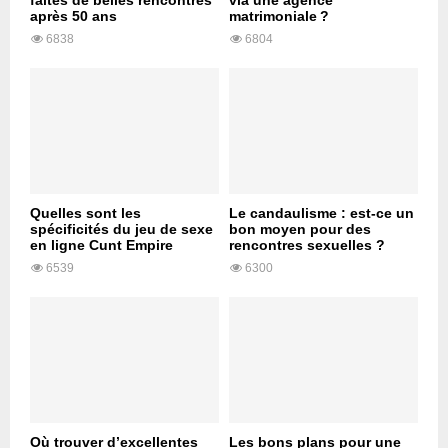
faites de belles rencontres
via une agence
après 50 ans
matrimoniale ?
6838
6804
Quelles sont les
Le candaulisme : est-ce un
spécificités du jeu de sexe
bon moyen pour des
en ligne Cunt Empire
rencontres sexuelles ?
6539
6300
Où trouver d’excellentes
Les bons plans pour une