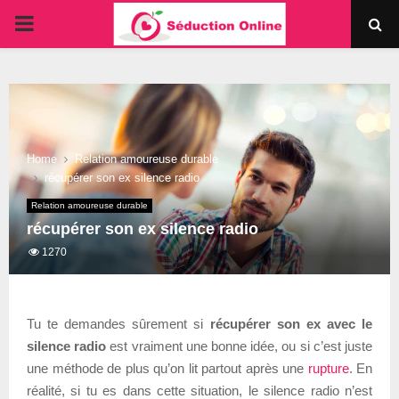
PRIMARY
MENU
Home
Relation amoureuse durable
récupérer son ex silence radio
Relation amoureuse durable
récupérer son ex silence radio
1270
Tu te demandes sûrement si
récupérer son ex avec le
silence radio
est vraiment une bonne idée, ou si c’est juste
une méthode de plus qu’on lit partout après une
rupture
. En
réalité, si tu es dans cette situation, le silence radio n’est