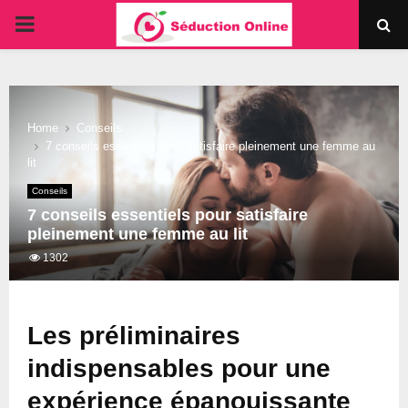
PRIMARY
MENU
Home
Conseils
7 conseils essentiels pour satisfaire pleinement une femme au
lit
Conseils
7 conseils essentiels pour satisfaire
pleinement une femme au lit
1302
Les préliminaires
indispensables pour une
expérience épanouissante