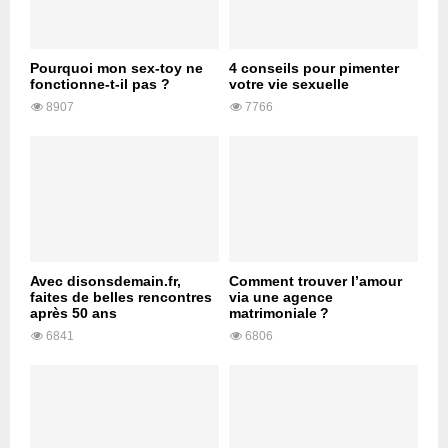
Pourquoi mon sex-toy ne
4 conseils pour pimenter
fonctionne-t-il pas ?
votre vie sexuelle
8907
7766
Avec disonsdemain.fr,
Comment trouver l’amour
faites de belles rencontres
via une agence
après 50 ans
matrimoniale ?
6841
6806