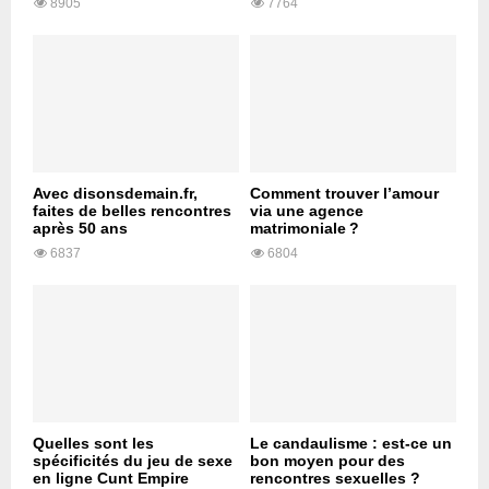
8905
7764
Avec disonsdemain.fr,
Comment trouver l’amour
faites de belles rencontres
via une agence
après 50 ans
matrimoniale ?
6837
6804
Quelles sont les
Le candaulisme : est-ce un
spécificités du jeu de sexe
bon moyen pour des
en ligne Cunt Empire
rencontres sexuelles ?