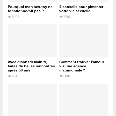
Pourquoi mon sex-toy ne
4 conseils pour pimenter
fonctionne-t-il pas ?
votre vie sexuelle
8907
7766
Avec disonsdemain.fr,
Comment trouver l’amour
faites de belles rencontres
via une agence
après 50 ans
matrimoniale ?
6841
6806