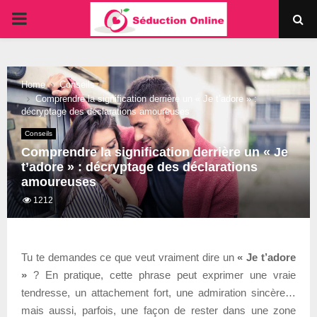
PRIMARY
MENU
Home
Conseils
Comprendre la signification derrière un « Je t’adore » :
décryptage des déclarations amoureuses
Conseils
Comprendre la signification derrière un « Je
t’adore » : décryptage des déclarations
amoureuses
1212
Tu te demandes ce que veut vraiment dire un
« Je t’adore
»
? En pratique, cette phrase peut exprimer une vraie
tendresse, un attachement fort, une admiration sincère…
mais aussi, parfois, une façon de rester dans une zone