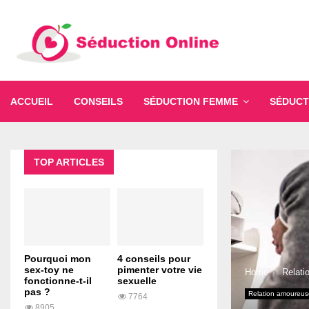
ACCUEIL
CONSEILS
SÉDUCTION FEMME
SÉDUCT
TOP ARTICLES
Pourquoi mon
4 conseils pour
sex-toy ne
pimenter votre vie
Home
Relati
fonctionne-t-il
sexuelle
pas ?
Relation amoureus
7764
8905