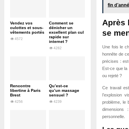
fin d’ann
Après l
Vendez vos
Comment se
culottes et sous-
dénicher un
se men
vêtements portés
excellent plan cul
rapide sur
4572
internet ?
Une fois le ch
4282
honnête de ce
précises : es
Est-ce que la 
ou rejeté ?
Rencontre
Qu’est-ce
Ce travail est
libertine à Paris
qu’un massage
l’explosion 
Brest
sensuel ?
problème, le b
4256
4239
dimensions :
personnelle.