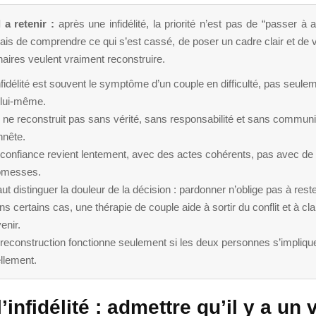
 a retenir :
après une infidélité, la priorité n’est pas de “passer à 
mais de comprendre ce qui s’est cassé, de poser un cadre clair et de vé
aires veulent vraiment reconstruire.
nfidélité est souvent le symptôme d’un couple en difficulté, pas seulem
 lui-même.
 ne reconstruit pas sans vérité, sans responsabilité et sans communi
nnête.
 confiance revient lentement, avec des actes cohérents, pas avec de
omesses.
faut distinguer la douleur de la décision : pardonner n’oblige pas à reste
s certains cas, une thérapie de couple aide à sortir du conflit et à clar
venir.
reconstruction fonctionne seulement si les deux personnes s’impliqu
llement.
’infidélité : admettre qu’il y a un 