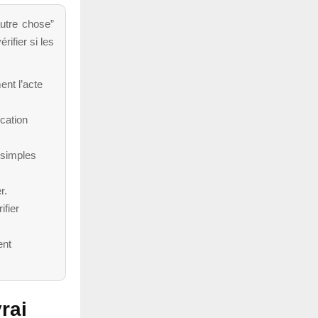
autre chose”
rifier si les
ent l’acte
cation
 simples
r.
ifier
ent
vrai