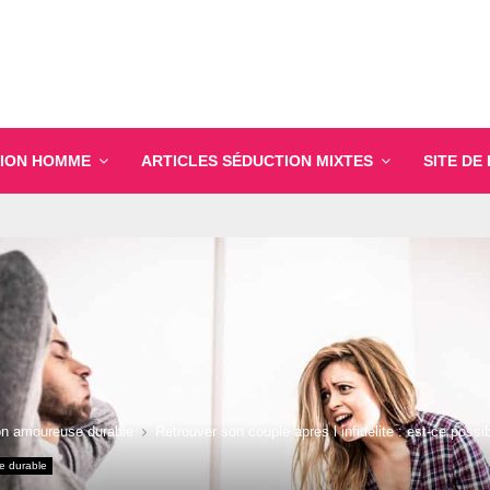
ION HOMME
ARTICLES SÉDUCTION MIXTES
SITE DE
on amoureuse durable
Retrouver son couple apres l infidelite : est-ce possi
e durable