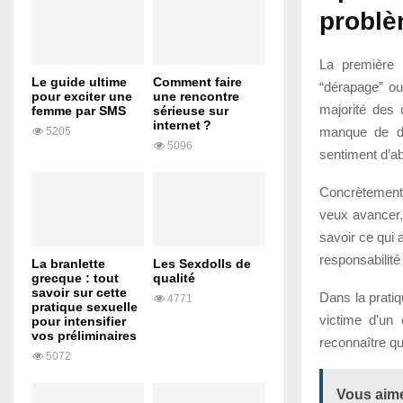
problè
La première e
Le guide ultime
Comment faire
“dérapage” ou
pour exciter une
une rencontre
majorité des c
femme par SMS
sérieuse sur
internet ?
manque de dia
5205
5096
sentiment d’a
Concrètement,
veux avancer, 
savoir ce qui 
responsabilit
La branlette
Les Sexdolls de
grecque : tout
qualité
savoir sur cette
Dans la pratiq
4771
pratique sexuelle
victime d’un 
pour intensifier
vos préliminaires
reconnaître qu’
5072
Vous aime