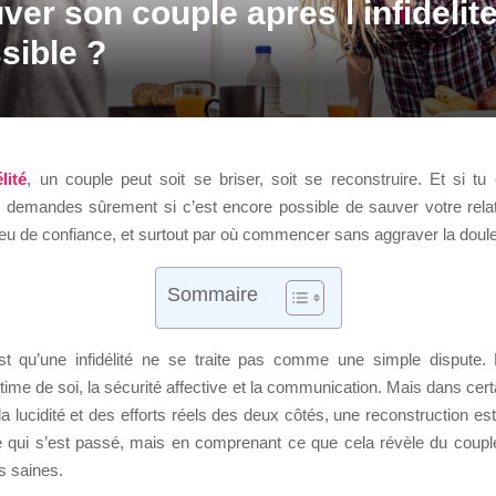
ver son couple apres l infidelite
sible ?
élité
, un couple peut soit se briser, soit se reconstruire. Et si tu
 te demandes sûrement si c’est encore possible de sauver votre rel
peu de confiance, et surtout par où commencer sans aggraver la doule
Sommaire
est qu’une infidélité ne se traite pas comme une simple dispute. 
stime de soi, la sécurité affective et la communication. Mais dans cer
a lucidité et des efforts réels des deux côtés, une reconstruction es
e qui s’est passé, mais en comprenant ce que cela révèle du coupl
s saines.