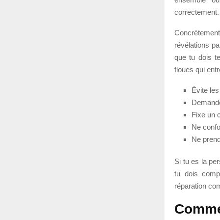
correctement.
Concrètement,
révélations pa
que tu dois te
floues qui ent
Évite les
Demande 
Fixe un 
Ne confo
Ne prend
Si tu es la pe
tu dois comp
réparation com
Commen