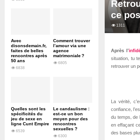
Retrou
ce pos
1311
Avec
Comment trouver
disonsdemain.fr,
l’amour via une
Après l’
infid
faites de belles
agence
rencontres après
matrimoniale ?
situation, tu
50 ans
6805
retrouver un 
6838
La vérité, c’
Quelles sont les
Le candaulisme :
confiance, l’e
spécificités du
est-ce un bon
du temps, de l
jeu de sexe en
moyen pour des
ligne Cunt Empire
rencontres
en effaçant c
sexuelles ?
6539
des bases plu
6300