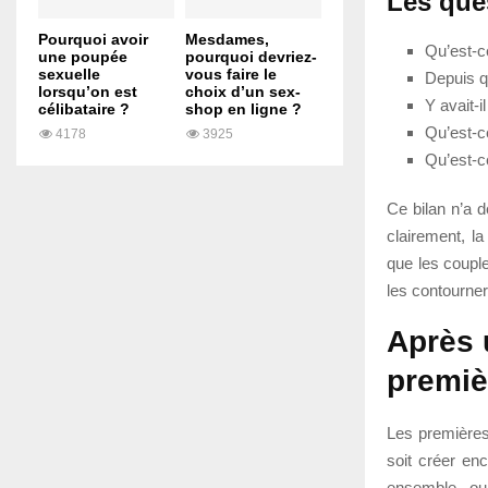
Les ques
Pourquoi avoir
Mesdames,
Qu’est-c
une poupée
pourquoi devriez-
sexuelle
vous faire le
Depuis qu
lorsqu’on est
choix d’un sex-
Y avait-i
célibataire ?
shop en ligne ?
Qu’est-ce
4178
3925
Qu’est-c
Ce bilan n’a d
clairement, la
que les coupl
les contourner
Après u
premiè
Les premières 
soit créer en
ensemble ou 