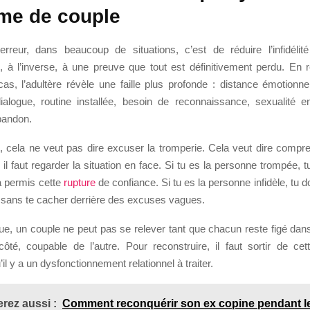
me de couple
rreur, dans beaucoup de situations, c’est de réduire l’infidéli
, à l’inverse, à une preuve que tout est définitivement perdu. En ré
as, l’adultère révèle une faille plus profonde : distance émotionnell
logue, routine installée, besoin de reconnaissance, sexualité en 
bandon.
 cela ne veut pas dire excuser la tromperie. Cela veut dire compre
il faut regarder la situation en face. Si tu es la personne trompée, 
a permis cette
rupture
de confiance. Si tu es la personne infidèle, tu 
é sans te cacher derrière des excuses vagues.
ue, un couple ne peut pas se relever tant que chacun reste figé dans
côté, coupable de l’autre. Pour reconstruire, il faut sortir de ce
il y a un dysfonctionnement relationnel à traiter.
rez aussi :
Comment reconquérir son ex copine pendant le