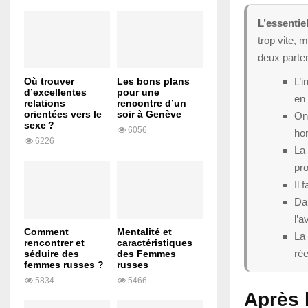
L’essentiel
trop vite, 
deux parten
L’i
Où trouver
Les bons plans
d’excellentes
pour une
en
relations
rencontre d’un
orientées vers le
soir à Genève
On
sexe ?
6056
ho
6226
La
pr
Il 
Dan
l’a
Comment
Mentalité et
La 
rencontrer et
caractéristiques
rée
séduire des
des Femmes
femmes russes ?
russes
5834
5466
Après l