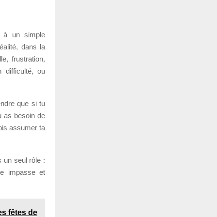
té à un simple
alité, dans la
e, frustration,
difficulté, ou
ndre que si tu
tu as besoin de
dois assumer ta
 un seul rôle :
tte impasse et
s fêtes de