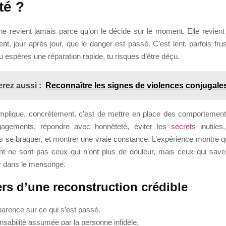
ité ?
ne revient jamais parce qu’on le décide sur le moment. Elle revient
nt, jour après jour, que le danger est passé. C’est lent, parfois frustr
 tu espères une réparation rapide, tu risques d’être déçu.
rez aussi :
Reconnaître les signes de violences conjugale
mplique, concrètement, c’est de mettre en place des comportement
gagements, répondre avec honnêteté, éviter les
secrets
inutiles
s se braquer, et montrer une vraie constance. L’expérience montre q
ent ne sont pas ceux qui n’ont plus de douleur, mais ceux qui saven
r dans le mensonge.
ers d’une reconstruction crédible
parence sur ce qui s’est passé.
nsabilité assumée par la personne infidèle.