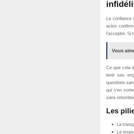
infidél
La confiance 
actes confirme
l’accepter. Si
Vous aime
Ce que cela i
tenir ses en
questions san
qui s’en sort
sans retombe
Les pili
La trans
La respo