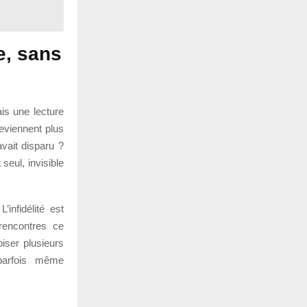
le, sans
ais une lecture
eviennent plus
vait disparu ?
seul, invisible
’infidélité est
rencontres ce
oiser plusieurs
 parfois même