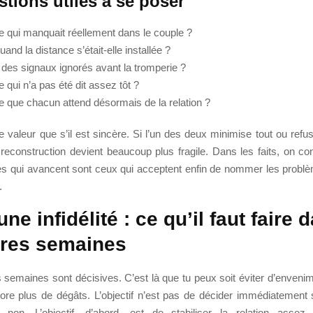
tions utiles à se poser
e qui manquait réellement dans le couple ?
and la distance s’était-elle installée ?
l des signaux ignorés avant la tromperie ?
 qui n’a pas été dit assez tôt ?
e que chacun attend désormais de la relation ?
e valeur que s’il est sincère. Si l’un des deux minimise tout ou ref
 reconstruction devient beaucoup plus fragile. Dans les faits, on c
es qui avancent sont ceux qui acceptent enfin de nommer les problè
.
ne infidélité : ce qu’il faut faire 
res semaines
semaines sont décisives. C’est là que tu peux soit éviter d’envenime
core plus de dégâts. L’objectif n’est pas de décider immédiatement 
non. L’objectif, d’abord, est de stabiliser la relation assez p