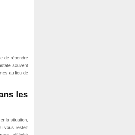
use de répondre
onstate souvent
mes au lieu de
dans les
r la situation,
si vous restez
our réfléchir