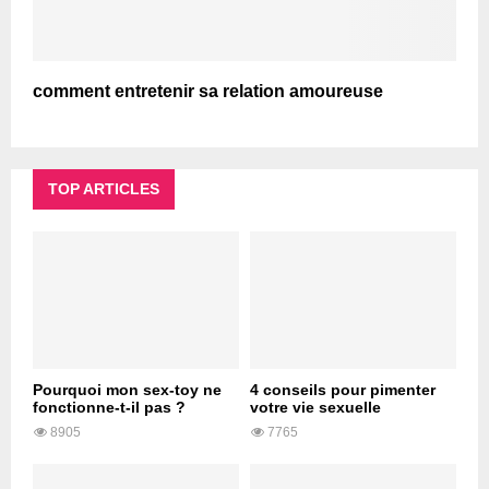
comment entretenir sa relation amoureuse
TOP ARTICLES
Pourquoi mon sex-toy ne
4 conseils pour pimenter
fonctionne-t-il pas ?
votre vie sexuelle
8905
7765