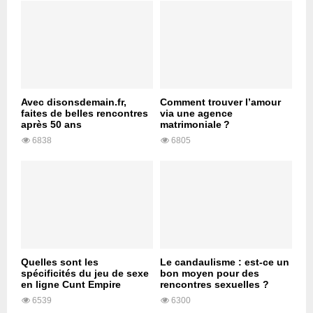
Avec disonsdemain.fr,
Comment trouver l’amour
faites de belles rencontres
via une agence
après 50 ans
matrimoniale ?
6838
6805
Quelles sont les
Le candaulisme : est-ce un
spécificités du jeu de sexe
bon moyen pour des
en ligne Cunt Empire
rencontres sexuelles ?
6539
6300