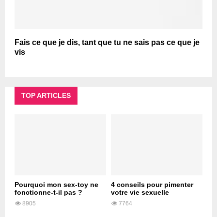
Fais ce que je dis, tant que tu ne sais pas ce que je
vis
TOP ARTICLES
Pourquoi mon sex-toy ne
4 conseils pour pimenter
fonctionne-t-il pas ?
votre vie sexuelle
8905
7764