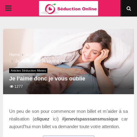
PRIMARY
MENU
Home
Articles Séduction Mixtes
Je l’aime donc je vous oublie
Articles Séduction Mixtes
Je l’aime donc je vous oublie
1277
Un peu de son pour commencer mon billet et m’aider à sa
réalisation (
cliquez
ici)
#jenevispasssansmusique
car
aujourd’hui mon billet va demander toute votre attention.