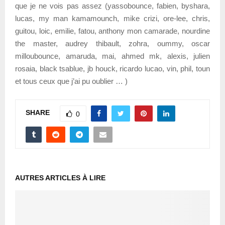
que je ne vois pas assez (yassobounce, fabien, byshara,
lucas, my man kamamounch, mike crizi, ore-lee, chris,
guitou, loic, emilie, fatou, anthony mon camarade, nourdine
the master, audrey thibault, zohra, oummy, oscar
milloubounce, amaruda, mai, ahmed mk, alexis, julien
rosaia, black tsablue, jb houck, ricardo lucao, vin, phil, toun
et tous ceux que j’ai pu oublier … )
SHARE
0
AUTRES ARTICLES À LIRE